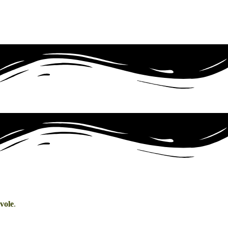
avole
.