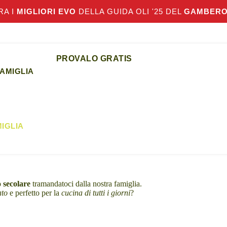
RA I
MIGLIORI EVO
DELLA GUIDA OLI '25 DEL
GAMBERO
NTERNATIONAL DELIVERY CONTACT:
INFO@OLIVETOMEDIN
PROVALO GRATIS
FAMIGLIA
MIGLIA
o secolare
tramandatoci dalla nostra famiglia.
ato
e perfetto per la
cucina di tutti i giorni
?