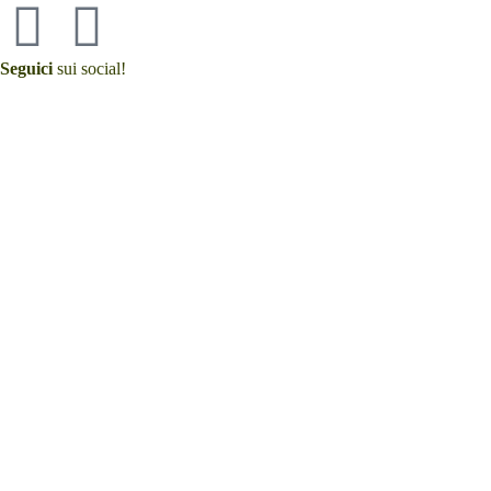
Seguici
sui social!
GAMBERO ROSSO
Due Foglie Rosse - 2025
LEONE D'ORO
Menzione - 2025
Prova il nostro olio evo
senza rischi!
Acquista il nostro olio evo online a soli 6,50€
Ti proponiamo un olio extra vergine realizzato unicamente con olive dei n