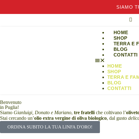
SIAMO T
I
HOME
SHOP
TERRA E 
BLOG
CONTATTI
HOME
SHOP
TERRA E FA
BLOG
CONTATTI
Benvenuto
in Puglia!
Siamo
Gianluigi, Donato e Mariano
,
tre fratelli
che coltivano l’
olivet
Stai cercando un’
olio extra vergine di oliva biologico
, dal gusto
delic
ORDINA SUBITO LA TUA LINFA D'ORO!